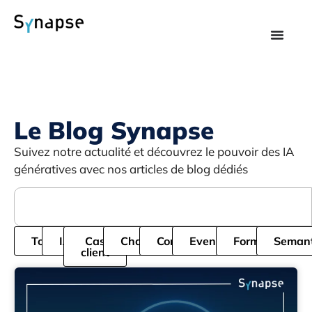
Le Blog Synapse
Suivez notre actualité et découvrez le pouvoir des IA
génératives avec nos articles de blog dédiés
Tous
IA
Cas
Chatbot
Cordial
Evenement
Formation
Semant
client