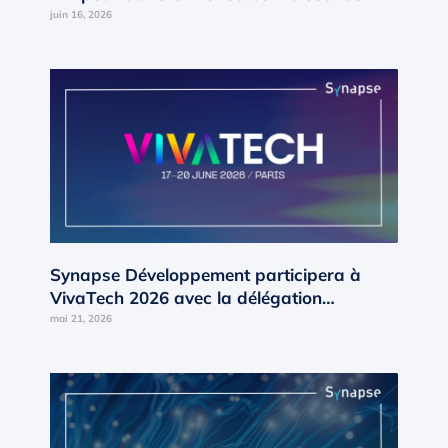
interne en moteur de croissance ?
juin 16, 2026
Synapse Développement participera à
VivaTech 2026 avec la délégation
Occitanie d’AD’OCC
mai 21, 2026