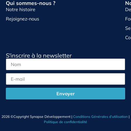
Qui sommes-nous ?
No
Notre histoire
De
Rejoignez-nous
Fo
Se
Co
S'inscrire à la newsletter
Envoyer
2026 ©Copyright Synapse Développement |
Conditions Générales d’utilisation
|
Politique de confidentialité