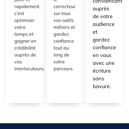
convaincant
rapidement,
correcteur
auprès
c’est
sur tous
de votre
optimiser
vos outils
audience
votre
métiers et
et
temps et
gardez
gardez
gagner en
confiance
confiance
crédibilité
tout au
auprès de
long de
en vous
vos
votre
avec une
interlocuteurs.
parcours.
écriture
sans
bavure.