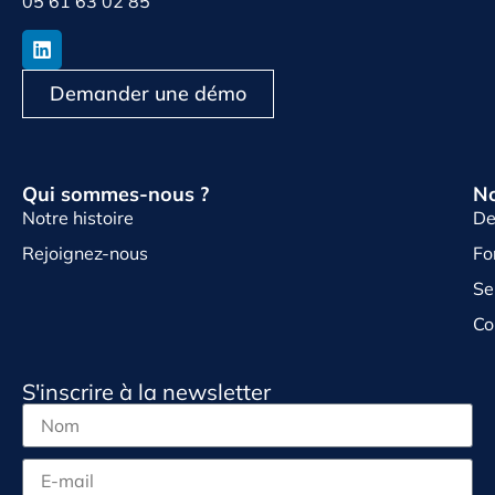
05 61 63 02 85
Demander une démo
Qui sommes-nous ?
No
Notre histoire
De
Rejoignez-nous
Fo
Se
Co
S'inscrire à la newsletter