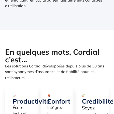
et renforçant l’efficacité au sein des différents contextes
d’utilisation.
En quelques mots, Cordial
c’est…
Les solutions Cordial développées depuis plus de 30 ans
sont synonymes d’assurance et de fiabilité pour les
utilisateurs.
Productivité
Confort
Crédibilité
Écrire
Intégrez
Soyez
juste et
le