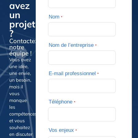
avez
un
Nom
*
projet
?
Contactez
Nom de l’entreprise
notre
*
équipe !
Vous avez
une idée,
une envie,
E-mail professionnel
*
un besoin,
mais il
vous
manque
Téléphone
*
les
compétences
et vous
souhaitez
Vos enjeux
*
en discuter