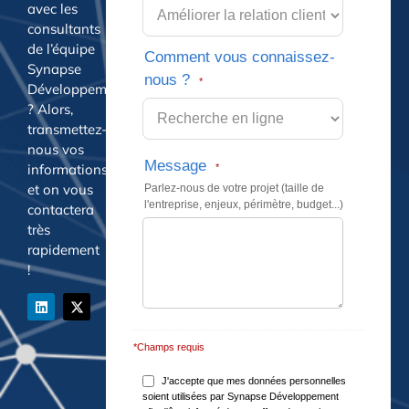
avec les
consultants
de l’équipe
Comment vous connaissez-
Synapse
nous ?
*
Développement
? Alors,
transmettez-
nous vos
Message
informations
*
et on vous
Parlez-nous de votre projet (taille de
l'entreprise, enjeux, périmètre, budget...)
contactera
très
rapidement
!
*Champs requis
J'accepte que mes données personnelles
soient utilisées par Synapse Développement