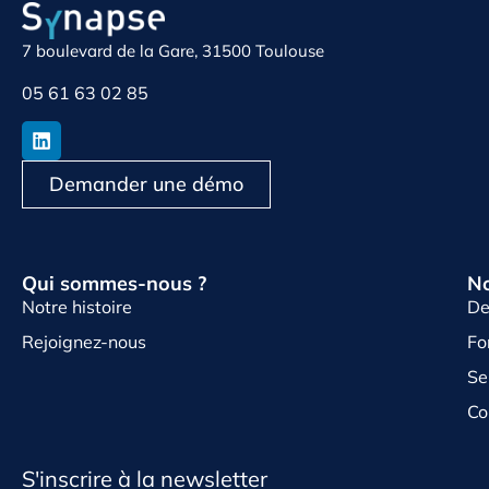
7 boulevard de la Gare, 31500 Toulouse
05 61 63 02 85
Demander une démo
Qui sommes-nous ?
No
Notre histoire
De
Rejoignez-nous
Fo
Se
Co
S'inscrire à la newsletter