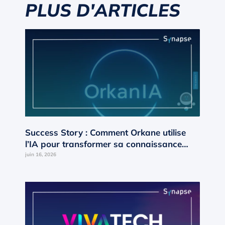
PLUS D'ARTICLES
Success Story : Comment Orkane utilise
l’IA pour transformer sa connaissance
interne en moteur de croissance ?
juin 16, 2026