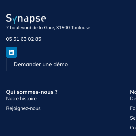
7 boulevard de la Gare, 31500 Toulouse
05 61 63 02 85
Demander une démo
Qui sommes-nous ?
No
Notre histoire
De
Rejoignez-nous
Fo
Se
Co