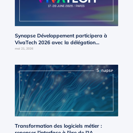
Synapse Développement participera à
VivaTech 2026 avec la délégation
Occitanie d’AD’OCC
mai 21, 2026
Transformation des logiciels métier :
repenser l’interface à l’ère de l’IA