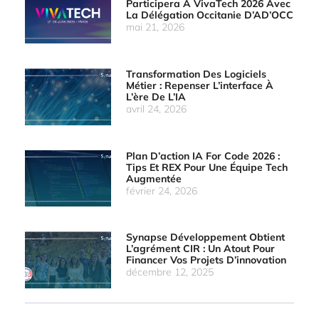
Participera À VivaTech 2026 Avec
La Délégation Occitanie D’AD’OCC
mai 21, 2026
Transformation Des Logiciels
Métier : Repenser L’interface À
L’ère De L’IA
avril 24, 2026
Plan D’action IA For Code 2026 :
Tips Et REX Pour Une Équipe Tech
Augmentée
février 24, 2026
Synapse Développement Obtient
L’agrément CIR : Un Atout Pour
Financer Vos Projets D’innovation
décembre 12, 2025