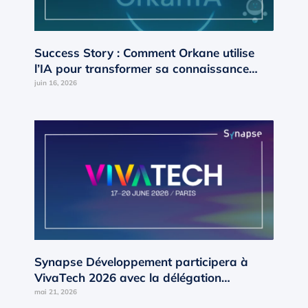
Success Story : Comment Orkane utilise
l’IA pour transformer sa connaissance
interne en moteur de croissance ?
juin 16, 2026
Synapse Développement participera à
VivaTech 2026 avec la délégation
Occitanie d’AD’OCC
mai 21, 2026