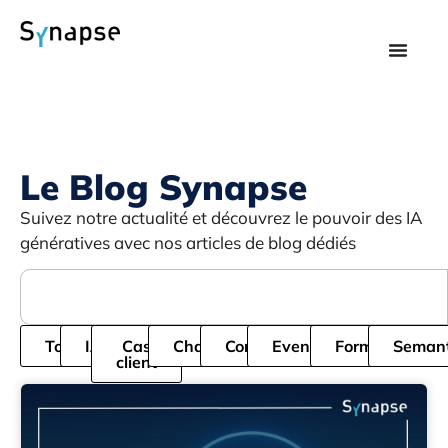
Le Blog Synapse
Suivez notre actualité et découvrez le pouvoir des IA
génératives avec nos articles de blog dédiés
Tous
IA
Cas
Chatbot
Cordial
Evenement
Formation
Semant
client