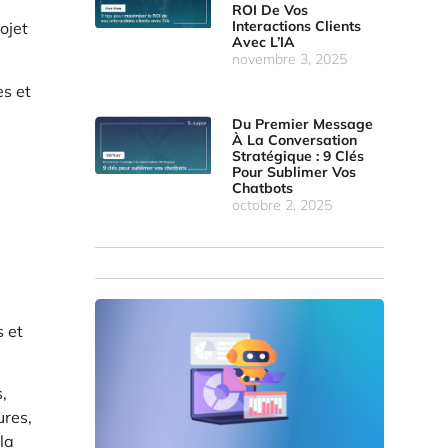
ROI De Vos
Interactions Clients
ojet
Avec L’IA
novembre 3, 2025
es et
Du Premier Message
À La Conversation
Stratégique : 9 Clés
Pour Sublimer Vos
Chatbots
octobre 2, 2025
s et
,
ures,
la