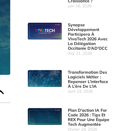
Croissance ?
juin 16, 2026
Synapse
Développement
Participera À
VivaTech 2026 Avec
La Délégation
Occitanie D’AD’OCC
mai 21, 2026
Transformation Des
Logiciels Métier :
Repenser L’interface
À L’ère De L’IA
avril 24, 2026
Plan D’action IA For
Code 2026 : Tips Et
REX Pour Une Équipe
Tech Augmentée
février 24, 2026