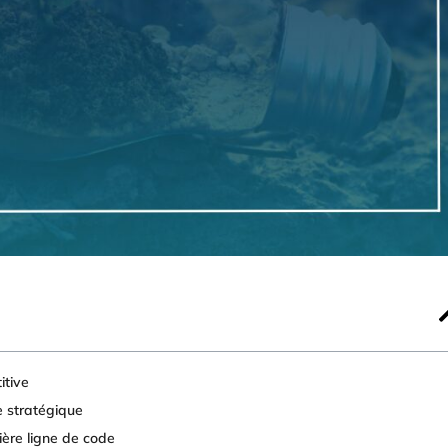
itive
e stratégique
ière ligne de code