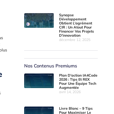
Synapse
Développement
Obtient L’agrément
CIR : Un Atout Pour
Financer Vos Projets
D’innovation
us
décembre 12, 2025
t
plus
Nos Contenus Premiums
e
Plan D’action IA4Code
2026 : Tips Et REX
Pour Une Équipe Tech
Augmentée
avril 14, 2026
é
Livre Blanc – 9 Tips
Pour Maximiser Le