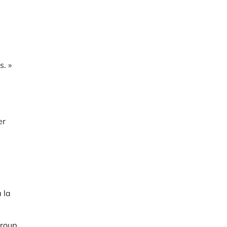
s. »
er
 la
Group