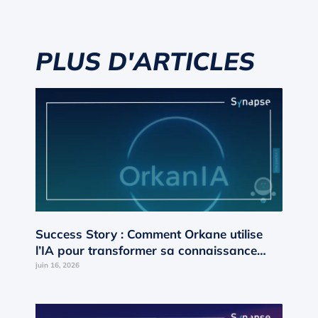
PLUS D'ARTICLES
Success Story : Comment Orkane utilise
l’IA pour transformer sa connaissance
interne en moteur de croissance ?
juin 16, 2026