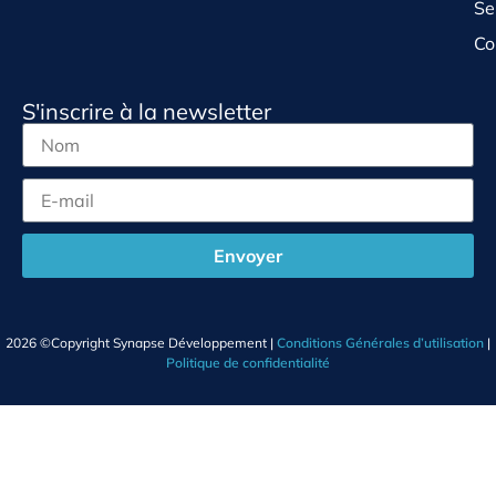
Se
Co
S'inscrire à la newsletter
Envoyer
2026 ©Copyright Synapse Développement |
Conditions Générales d’utilisation
|
Politique de confidentialité