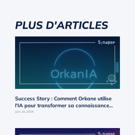
PLUS D'ARTICLES
Success Story : Comment Orkane utilise
l’IA pour transformer sa connaissance
interne en moteur de croissance ?
juin 16, 2026