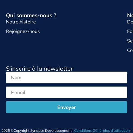
Qui sommes-nous ?
No
Notre histoire
De
Rejoignez-nous
Fo
Se
Co
S'inscrire à la newsletter
Envoyer
2026 ©Copyright Synapse Développement |
Conditions Générales d’utilisation
|