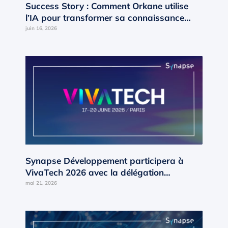
Success Story : Comment Orkane utilise
l’IA pour transformer sa connaissance
interne en moteur de croissance ?
juin 16, 2026
Synapse Développement participera à
VivaTech 2026 avec la délégation
Occitanie d’AD’OCC
mai 21, 2026