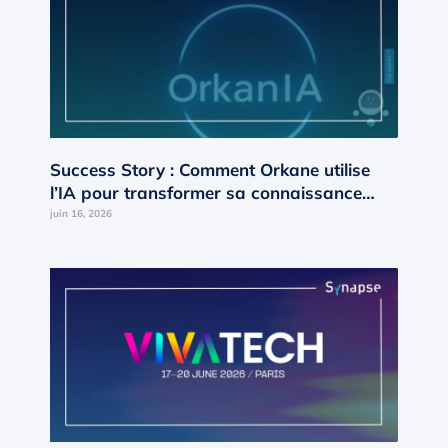
Success Story : Comment Orkane utilise
l’IA pour transformer sa connaissance
interne en moteur de croissance ?
juin 16, 2026