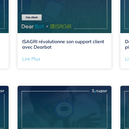
ISAGRI révolutionne son support client
D
avec Dearbot
p
Lire Plus
Li