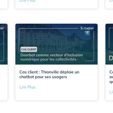
Cas client : Thionville déploie un
C
A
chatbot pour ses usagers
a
q
Lire Plus
Li