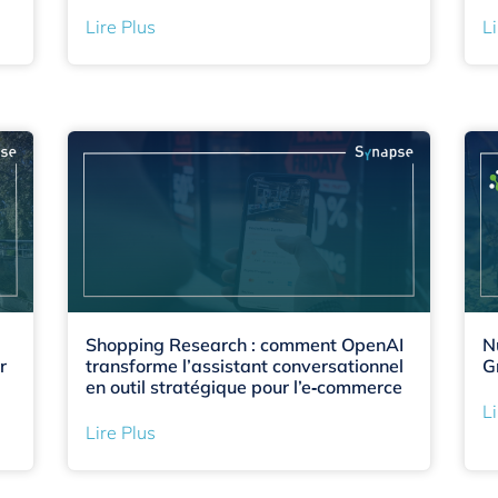
Lire Plus
Li
Shopping Research : comment OpenAI
N
r
transforme l’assistant conversationnel
G
en outil stratégique pour l’e‑commerce
Li
Lire Plus