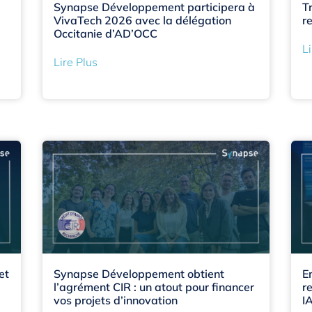
Synapse Développement participera à
T
VivaTech 2026 avec la délégation
re
Occitanie d’AD’OCC
Li
Lire Plus
et
Synapse Développement obtient
E
e
l’agrément CIR : un atout pour financer
r
vos projets d’innovation
I