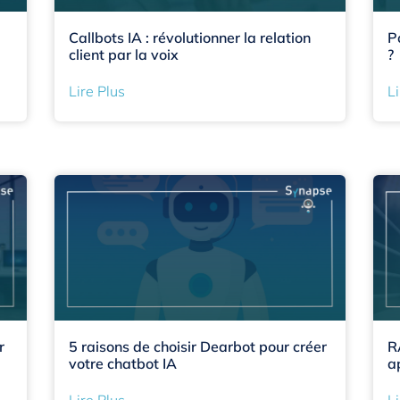
Callbots IA : révolutionner la relation
P
client par la voix
?
Lire Plus
Li
r
5 raisons de choisir Dearbot pour créer
R
votre chatbot IA
a
Lire Plus
Li