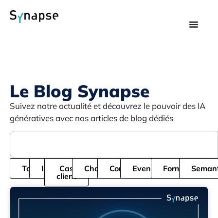
Le Blog Synapse
Suivez notre actualité et découvrez le pouvoir des IA
génératives avec nos articles de blog dédiés
Tous
IA
Cas
Chatbot
Cordial
Evenement
Formation
Semant
client