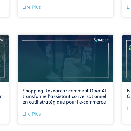
Lire Plus
Li
Shopping Research : comment OpenAI
N
r
transforme l’assistant conversationnel
G
en outil stratégique pour l’e‑commerce
Li
Lire Plus