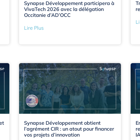
Synapse Développement participera à
T
VivaTech 2026 avec la délégation
re
Occitanie d’AD’OCC
Li
Lire Plus
et
Synapse Développement obtient
E
e
l’agrément CIR : un atout pour financer
r
vos projets d’innovation
I