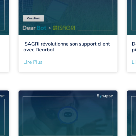
ISAGRI révolutionne son support client
D
avec Dearbot
p
Lire Plus
Li