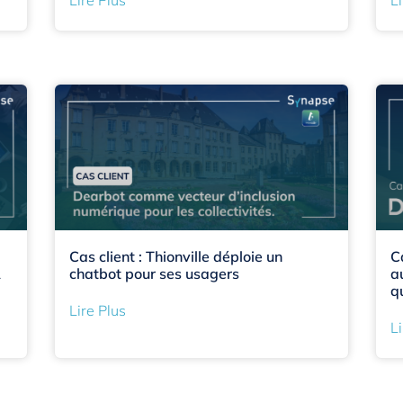
Cas client : Thionville déploie un
C
A
chatbot pour ses usagers
a
q
Lire Plus
Li