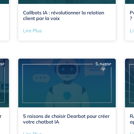
Callbots IA : révolutionner la relation
P
client par la voix
?
Lire Plus
Li
r
5 raisons de choisir Dearbot pour créer
R
votre chatbot IA
a
Lire Plus
Li