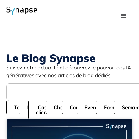
Le Blog Synapse
Suivez notre actualité et découvrez le pouvoir des IA
génératives avec nos articles de blog dédiés
Tous
IA
Cas
Chatbot
Cordial
Evenement
Formation
Semant
client