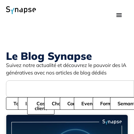
Le Blog Synapse
Suivez notre actualité et découvrez le pouvoir des IA
génératives avec nos articles de blog dédiés
Tous
IA
Cas
Chatbot
Cordial
Evenement
Formation
Semant
client