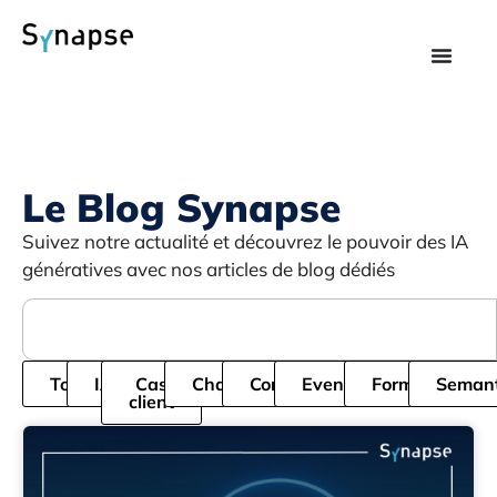
Le Blog Synapse
Suivez notre actualité et découvrez le pouvoir des IA
génératives avec nos articles de blog dédiés
Tous
IA
Cas
Chatbot
Cordial
Evenement
Formation
Semant
client