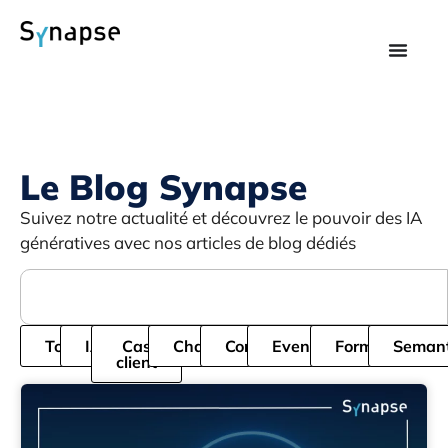
Le Blog Synapse
Suivez notre actualité et découvrez le pouvoir des IA
génératives avec nos articles de blog dédiés
Tous
IA
Cas
Chatbot
Cordial
Evenement
Formation
Semant
client