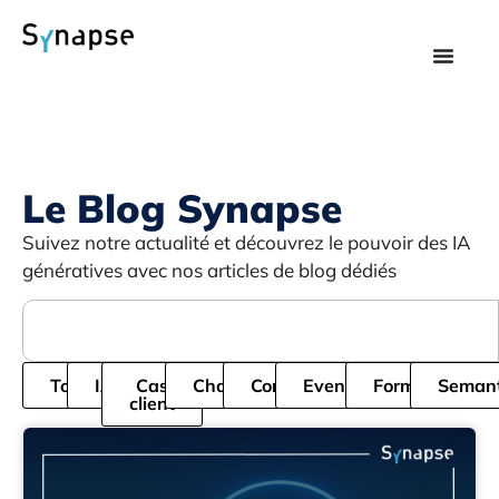
Le Blog Synapse
Suivez notre actualité et découvrez le pouvoir des IA
génératives avec nos articles de blog dédiés
Tous
IA
Cas
Chatbot
Cordial
Evenement
Formation
Semant
client