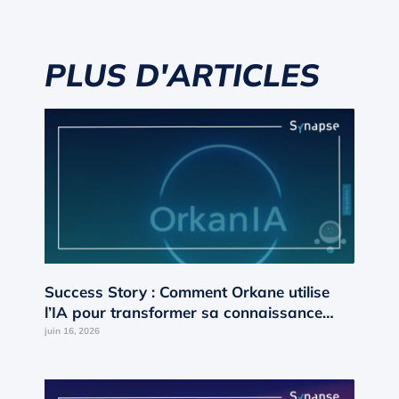
PLUS D'ARTICLES
Success Story : Comment Orkane utilise
l’IA pour transformer sa connaissance
interne en moteur de croissance ?
juin 16, 2026