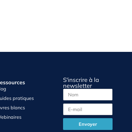
S'inscrire à la
essources
newsletter
log
uides pratiques
ivres blancs
ebinaires
Envoyer