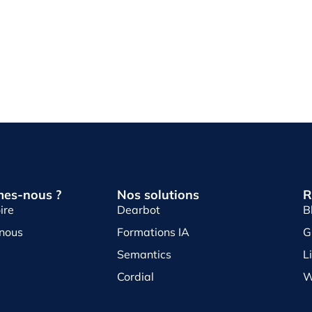
es-nous ?
Nos solutions
R
ire
Dearbot
B
-nous
Formations IA
G
Semantics
L
Cordial
W