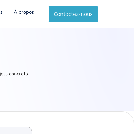
es
À propos
Contactez-nous
jets concrets.