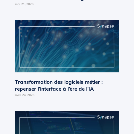
Occitanie d’AD’OCC
mai 21, 2026
Transformation des logiciels métier :
repenser l’interface à l’ère de l’IA
avril 24, 2026