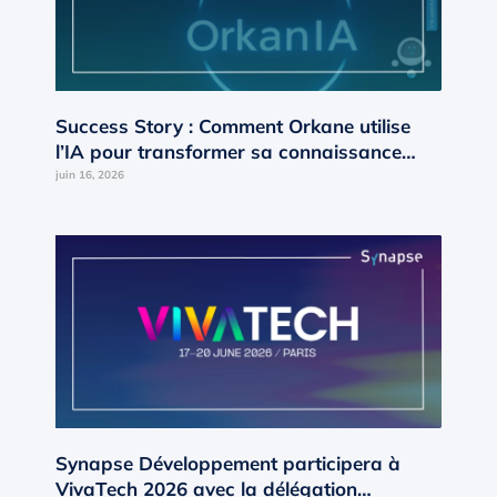
Success Story : Comment Orkane utilise
l’IA pour transformer sa connaissance
interne en moteur de croissance ?
juin 16, 2026
Synapse Développement participera à
VivaTech 2026 avec la délégation