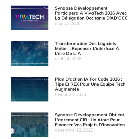
Synapse Développement
Participera À VivaTech 2026 Avec
La Délégation Occitanie D’AD’OCC
mai 21, 2026
Transformation Des Logiciels
Métier : Repenser L’interface À
L’ère De L’IA
avril 24, 2026
Plan D’action IA For Code 2026 :
Tips Et REX Pour Une Équipe Tech
Augmentée
février 24, 2026
Synapse Développement Obtient
L’agrément CIR : Un Atout Pour
Financer Vos Projets D’innovation
décembre 12, 2025