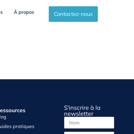
es
À propos
Contactez-nous
S'inscrire à la
essources
newsletter
log
uides pratiques