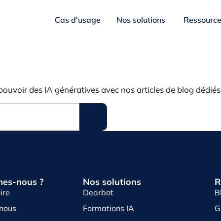
Cas d'usage
Nos solutions
Ressourc
pouvoir des IA génératives avec nos articles de blog dédiés
es-nous ?
Nos solutions
R
ire
Dearbot
B
-nous
Formations IA
G