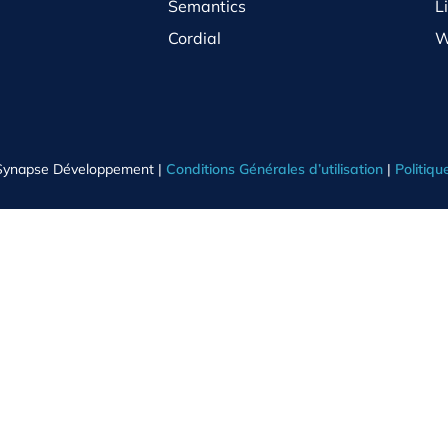
Semantics
L
Cordial
W
Synapse Développement |
Conditions Générales d’utilisation
|
Politiqu