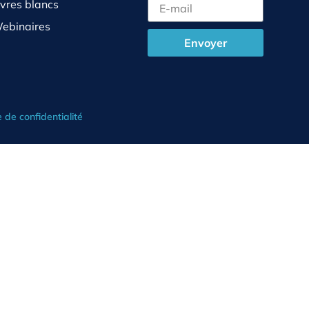
ivres blancs
ebinaires
Envoyer
e de confidentialité