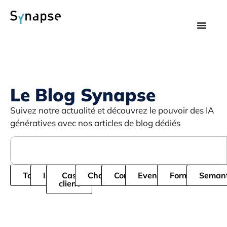
Le Blog Synapse
Suivez notre actualité et découvrez le pouvoir des IA
génératives avec nos articles de blog dédiés
Tous
IA
Cas
Chatbot
Cordial
Evenement
Formation
Semant
client