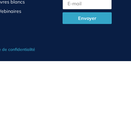
ivres blancs
ebinaires
Envoyer
e de confidentialité