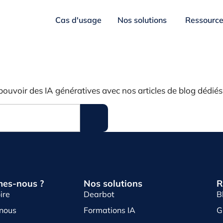
Cas d'usage
Nos solutions
Ressourc
pouvoir des IA génératives avec nos articles de blog dédiés
es-nous ?
Nos solutions
R
ire
Dearbot
B
-nous
Formations IA
G