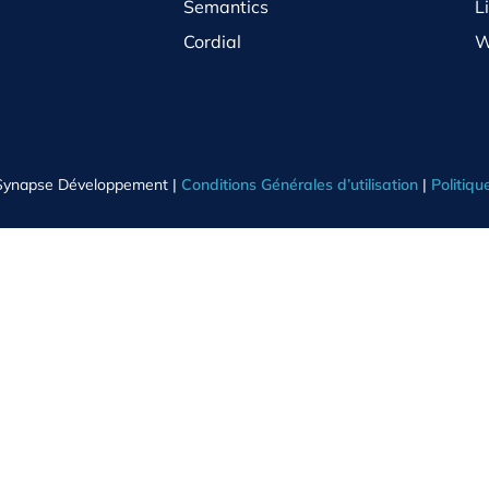
Semantics
L
Cordial
W
Synapse Développement |
Conditions Générales d’utilisation
|
Politiqu