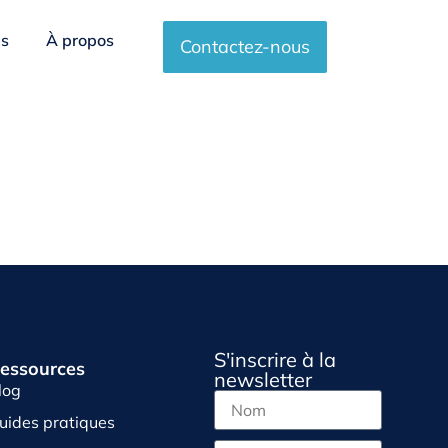
es
À propos
Contactez-nous
S'inscrire à la
essources
newsletter
log
uides pratiques