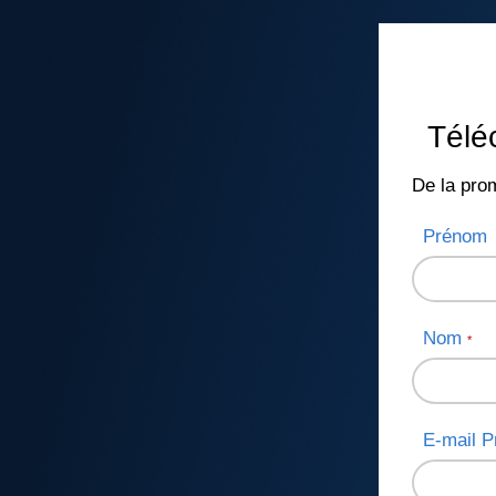
Téléc
De la pro
Préno
Nom
*
E-mail P