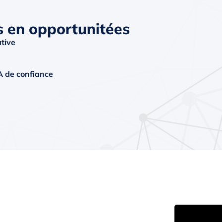
s en opportunitées
ative
A de confiance