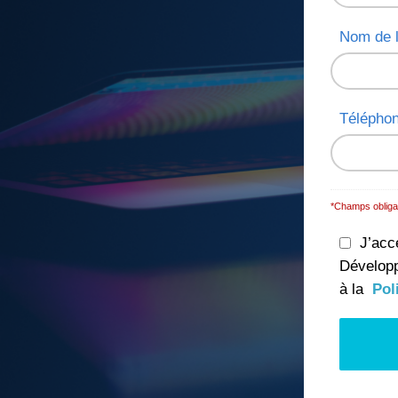
Nom de l
Télépho
*Champs obliga
J’acc
Développ
à la
Pol