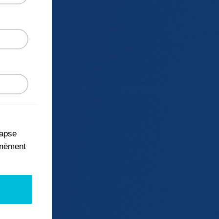
napse
rmément