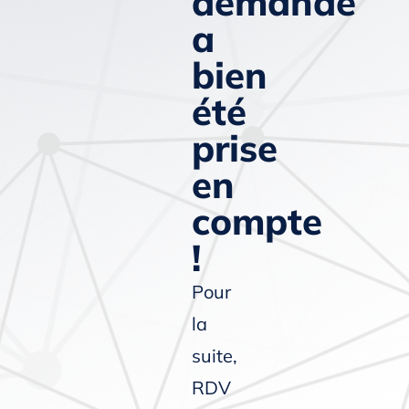
demande
a
bien
été
prise
en
compte
!
Pour
la
suite,
RDV