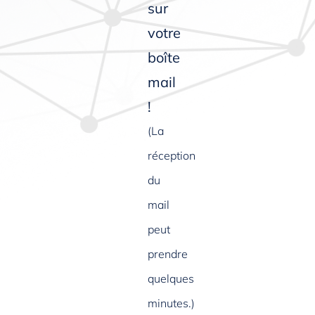
sur
votre
boîte
mail
!
(La
réception
du
mail
peut
prendre
quelques
minutes.)