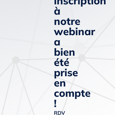
inscription
à
notre
webinar
a
bien
été
prise
en
compte
!
RDV