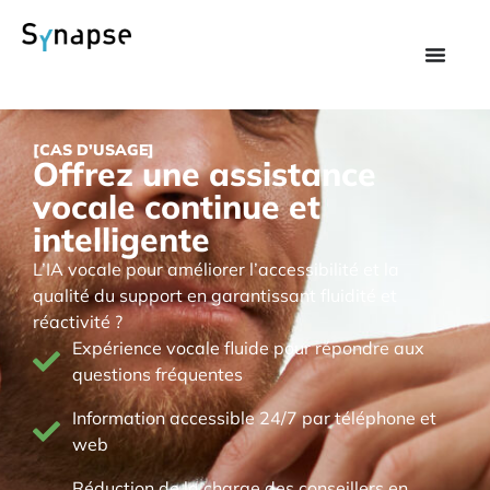
[CAS D'USAGE]
Offrez une assistance
vocale continue et
intelligente
L’IA vocale pour améliorer l’accessibilité et la
qualité du support en garantissant fluidité et
réactivité ?
Expérience vocale fluide pour répondre aux
questions fréquentes
Information accessible 24/7 par téléphone et
web
Réduction de la charge des conseillers en