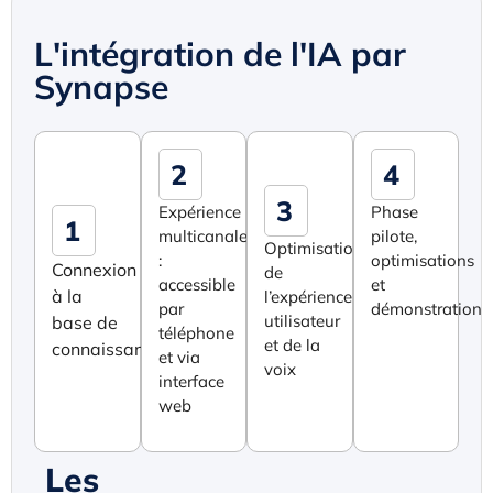
L'intégration de l'IA par
Synapse
2
4
3
Expérience
Phase
1
multicanale
pilote,
Optimisation
:
optimisations
Connexion
de
accessible
et
à la
l’expérience
par
démonstration
utilisateur
base de
téléphone
et de la
connaissances
et via
voix
interface
web
Les