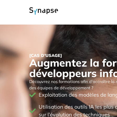
[CAS D'USAGE]
Augmentez la for
développeurs inf
Découvrez nos formations afin d'accroître la ra
des équipes de développement ?
Exploitation des modèles de lan
Utilisation des outils IA les plus
sur l’évolution des techniques