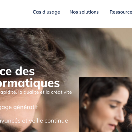
Cas d'usage
Nos solutions
Ressourc
ce des
ormatiques
pidité, la qualité et la créativité
gage génératif
 avancés et veille continue