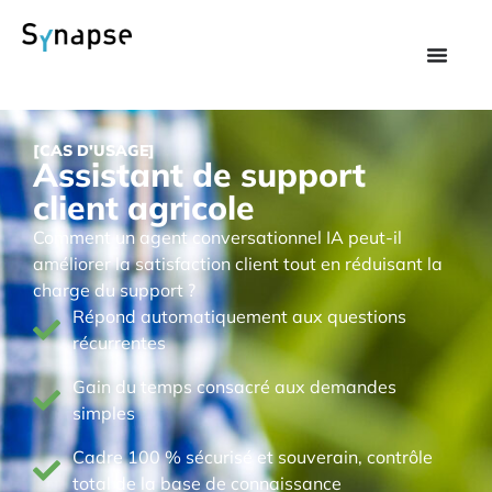
[CAS D'USAGE]
Assistant de support
client agricole
Comment un agent conversationnel IA peut-il
améliorer la satisfaction client tout en réduisant la
charge du support ?
Répond automatiquement aux questions
récurrentes
Gain du temps consacré aux demandes
simples
Cadre 100 % sécurisé et souverain, contrôle
total de la base de connaissance