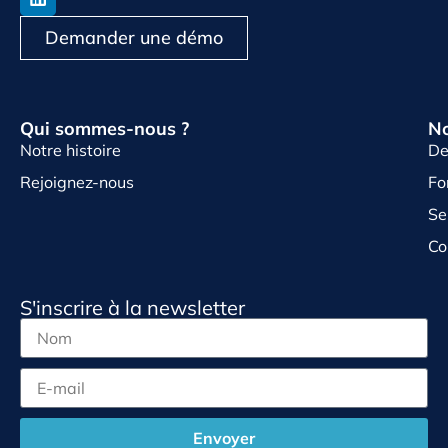
Demander une démo
Qui sommes-nous ?
No
Notre histoire
De
Rejoignez-nous
Fo
Se
Co
S'inscrire à la newsletter
Envoyer