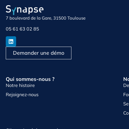
7 boulevard de la Gare, 31500 Toulouse
05 61 63 02 85
Demander une démo
Qui sommes-nous ?
No
Notre histoire
De
Rejoignez-nous
Fo
Se
Co