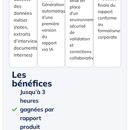
Mise en
Génération
finale du
des
place
automatique
rapport
données
d’un
d’une
conforme
environnement
métier
première
au
sécurisé
(notes,
version
formalisme
de
extraits
du
corporate
validation
d’interviews,
rapport
et
documents
via IA
corrections
internes)
collaboratives
Les
bénéfices
Jusqu’à 3
heures
gagnées par
rapport
produit