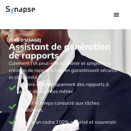
[CAS D'USAGE]
Assistant de génération
de rapports
Comment l’IA peut-elle accélérer et simplifier la
création de rapports tout en garantissant sécurité
et conformité ?
Génère automatiquement des rapports à
partir de données métier
Réduit le temps consacré aux tâches
répétitives
Assure un cadre 100% sécurisé et souverain