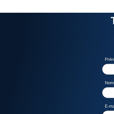
Pré
No
E-ma