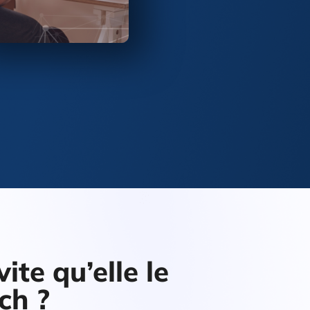
ite qu’elle le
ch ?