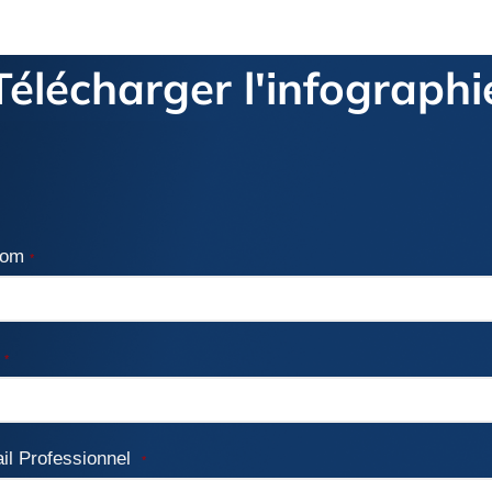
Télécharger l'infographi
nom
*
m
*
il Professionnel
*