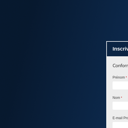
Inscri
Conform
Prénom
*
Nom
*
E-mail Pr