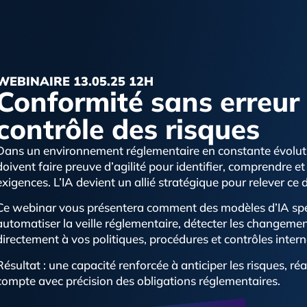
WEBINAIRE 13.05.25 12H
Conformité sans erreur :
contrôle des risques
Dans un environnement réglementaire en constante évoluti
doivent faire preuve d’agilité pour identifier, comprendre et
exigences. L’IA devient un allié stratégique pour relever ce d
Ce webinar vous présentera comment des modèles d’IA spé
automatiser la veille réglementaire, détecter les changements
directement à vos politiques, procédures et contrôles intern
Résultat : une capacité renforcée à anticiper les risques, r
compte avec précision des obligations réglementaires.