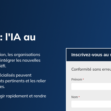
 l'IA au
on, les organisations
Inscrivez-vous au 
 intégrer les nouvelles
éfi.
Conformité sans erreur
cialisés peuvent
Prénom
*
 pertinents et les relier
es.
éagir rapidement et rendre
Nom
*