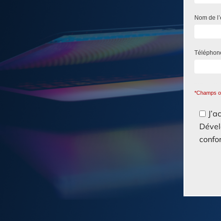
Nom de l’
Télépho
*Champs ob
J’a
Dével
confo