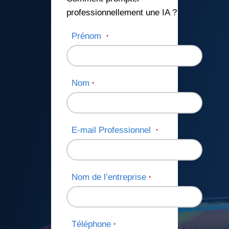
professionnellement une IA ?
Prénom
*
Nom
*
E-mail Professionnel
*
Nom de l’entreprise
*
Téléphone
*